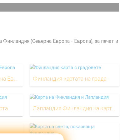
а Финландия (Северна Европа - Европа), за печат и
Финландия е на картата на Европа
Финландия картата на града
рта
Лапландия Финландия на картата
Финландия железопътни картата