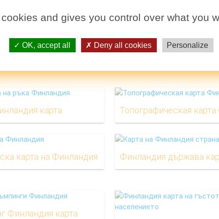
Карта на Финландия и съседните страни
 cookies and gives you control over what you w
OK, accept all
Deny all cookies
Personalize
е, Финландия карта
Финландски залив карт
инландия карта
ска карта на Финландия
Финландия държава кар
г Финландия карта