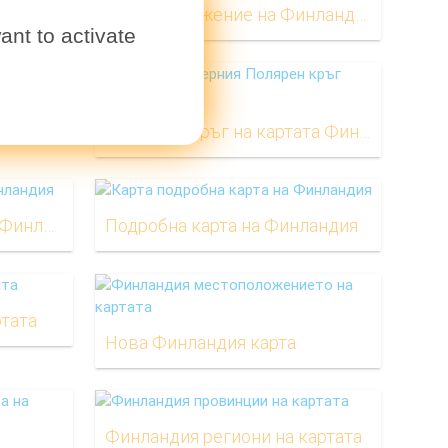
Местоположение на Финландия върху картата на света
ant to activate
а
Полярния кръг на картата Финландия
Топографическая карта Финландия
Подробна карта на Финландия
тата
Нова Финландия карта
Финландия региони на картата